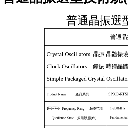
普通晶振選型
普通晶
Crystal Oscillators
晶振 晶體振
Clock Oscillators
鐘振 時鐘晶
Simple Packaged Crystal Oscillat
SPXO-RT
Product Name
產品系列
1-200MHz
1
、
Frequency Rang
頻率范圍
Fundamenta
Qscillation State
振蕩狀態(tài)