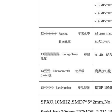
-135dBc/
-145dBc/
-145dBc/H
±1ppm maxi
12
、
Ageing
年老化率
±5X10-9/d
日老化率
13
、
Storage Temp
存儲
A -40-+
85
溫度
14
、
Environmental
使用環
商業(yè)
(huán)境
RTSP-10M
15
、
Part Number
產品型號
SPXO,10MHZ,SMD7*5*
2mm
,No 
Stability
±
30ppm,HCMOS, 3.3V, 15pf