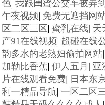
色
|
我跟闺蜜公交车被弄
午夜视频
|
免费无遮挡网
区二区三区
|
蜜乳在线
|
天
产91在线视频
|
超碰在线
韵多水的老熟妇偷拍网站
加勒比香蕉
|
伊人五月
|
亚
片在线观看免费
|
日本东
利一精品导航
|
一区二区
韩精品无码久久久久成人