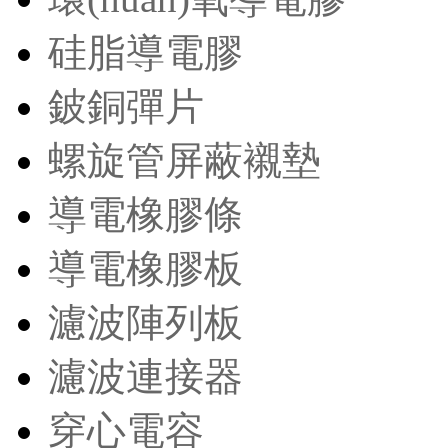
硅脂導電膠
鈹銅彈片
螺旋管屏蔽襯墊
導電橡膠條
導電橡膠板
濾波陣列板
濾波連接器
穿心電容