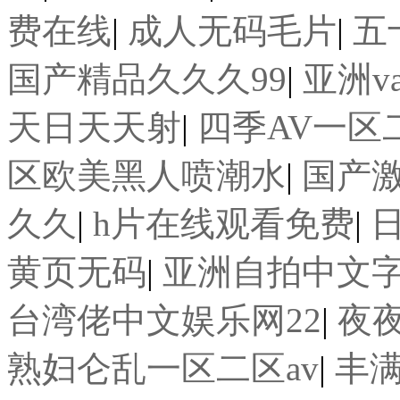
费在线
|
成人无码毛片
|
五
国产精品久久久99
|
亚洲v
天日天天射
|
四季AV一区
区欧美黑人喷潮水
|
国产激
久久
|
h片在线观看免费
|
黄页无码
|
亚洲自拍中文
台湾佬中文娱乐网22
|
夜
熟妇仑乱一区二区av
|
丰