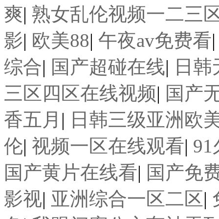
爽
|
熟女乱伦视频一二三
影
|
欧美88
|
午夜av免费看
综合
|
国产超碰在线
|
日韩
三区四区在线视频
|
国产
香五月
|
日韩三级亚洲欧
伦
|
视频一区在线观看
|
9
国产黄片在线看
|
国产免
影视
|
亚洲综合一区二区
|