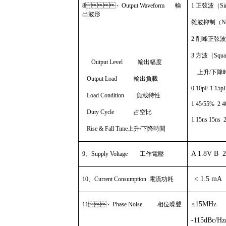
8
、
Output Waveform
輸
1
正弦波（
Si
出波形
雜波抑制（
N
2
削峰正弦
3
方波（
Squa
Output Level
輸出幅度
上升
/
下降
Output Load
輸出負載
0 10pF 1 15p
Load Condition
負載特性
1 45/55% 2 
Duty Cycle
占空比
1 15ns 15ns 2
Rise & Fall Time
上升
/
下降時間
A 1.8V B 
9
、
Supply Voltage
工作電壓
< 1.5 mA 
10
、
Current Consumption
電流功耗
≤15MH
11
、
Phase Noise
相位噪聲
-115dBc/H