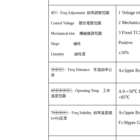
1 Voltage 
4
、
Freq Adjustment
頻率調整范圍
2 Mechanic
Control Voltage
壓控電壓范圍
3 Fixed T
Mechanical trim
機械微調范圍
Positive
Slope
極性
±
10%
Linearity
線性度
5
、
Freq Tolerance
常溫頻率公
A
±
5ppm B
差
6
、
Operating Temp
工作
A 0-+
50
℃
B
溫度范圍
+
85
℃
A±5ppm B
7
、
Freq Stability
頻率溫度穩
(wěn)定度
F±30ppm G