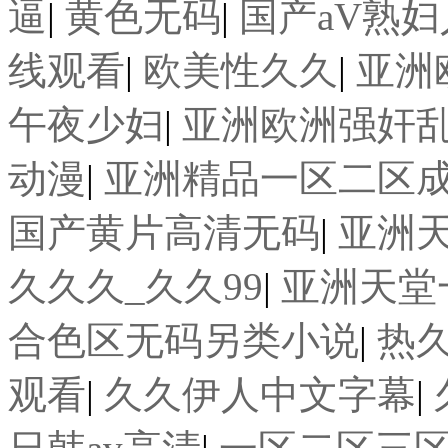
逼
|
黄色无码
|
国产aV熟
线观看
|
欧美性久久
|
亚洲
午夜少妇
|
亚洲欧洲强奸
动漫
|
亚洲精品一区二区成人
国产黄片高清无码
|
亚洲天
久久久_久久99
|
亚洲天堂
合色区无码另类小说
|
热
观看
|
久久伊人中文字幕
|