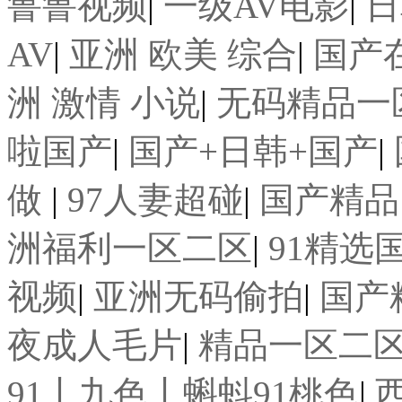
鲁鲁视频
|
一级AV电影
|
日
AV
|
亚洲 欧美 综合
|
国产在
洲 激情 小说
|
无码精品一
啦国产
|
国产+日韩+国产
|
做
|
97人妻超碰
|
国产精品
洲福利一区二区
|
91精选
视频
|
亚洲无码偷拍
|
国产
夜成人毛片
|
精品一区二
91丨九色丨蝌蚪91桃色
|