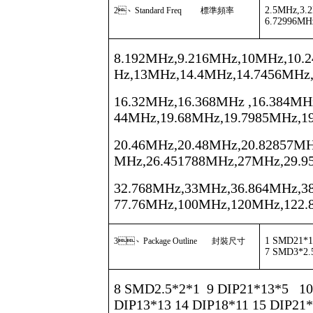
2.5MHz,3.
2
、
Standard Freq
標準頻率
6.72996MH
8.192MHz,9.216MHz,10MHz,10.
Hz,13MHz,14.4MHz,14.7456MHz
16.32MHz,16.368MHz ,16.384MH
44MHz,19.68MHz,19.7985MHz,1
20.46MHz,20.48MHz,20.82857M
MHz,26.451788MHz,27MHz,29.9
32.768MHz,33MHz,36.864MHz,3
77.76MHz,100MHz,120MHz,122
1 SMD21*1
3
、
Package Outline
封裝尺寸
7 SMD3*2.
8 SMD2.5*2*1 9 DIP21*13*5 1
DIP13*13 14 DIP18*11 15 DIP21